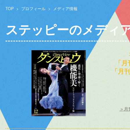
TOP
>
プロフィール
>
メディア情報
ステッピーのメディ
「月
「月
＞月