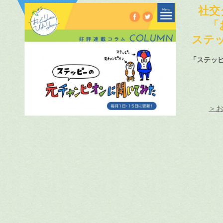
社交
「
ステ
「ステッ
＞